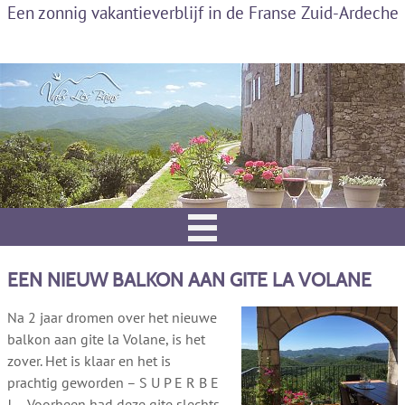
Een zonnig vakantieverblijf in de Franse Zuid-Ardeche
EEN NIEUW BALKON AAN GITE LA VOLANE
Na 2 jaar dromen over het nieuwe
balkon aan gite la Volane, is het
zover. Het is klaar en het is
prachtig geworden – S U P E R B E
! – Voorheen had deze gite slechts