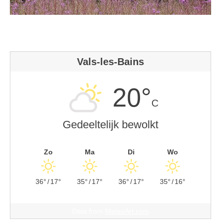
Vals-les-Bains
20°
C
Gedeeltelijk bewolkt
Zo
Ma
Di
Wo
36°
/
17°
35°
/
17°
36°
/
17°
35°
/
16°
Data from
MeteoArt.com