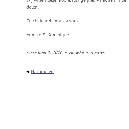
Wij willen deze mooie, rustige plek – midden in de n
delen.
En chaleur de nous a vous,
Anneke & Dominique
november 1, 2016
•
Anneke
•
nieuws
Nazomeren