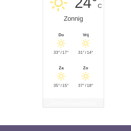
24°
C
Zonnig
Do
Vrij
33°
/
17°
31°
/
14°
Za
Zo
35°
/
15°
37°
/
18°
Data from
MeteoArt.com