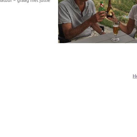
atuur – graag met jullie
He