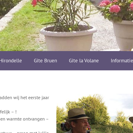
’Hirondelle
Gite Bruen
Gite la Volane
Informati
dden wij het eerste jaar
elijk – !
– en warmte ontvangen –