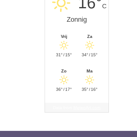
16°
C
Zonnig
Vrij
Za
31°
/
15°
34°
/
15°
Zo
Ma
36°
/
17°
35°
/
16°
Data from
MeteoArt.com