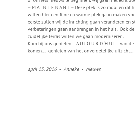
of om iets nieuws te beginnen. Wij gaan het echt do
– M A I N T E N A N T – Deze plek is zo mooi en dit hu
willen hier een fijne en warme plek gaan maken voor 
eerste zullen wij de inrichting gaan veranderen en s
verbeteringen gaan aanbrengen in het huis. Ook de 
zuidelijke terras willen we gaan moderniseren.
Kom bij ons genieten – A U J O U R D ‘H U I – van de
komen….. genieten van het onvergetelijke uitzicht…
april 15, 2016
•
Anneke
•
nieuws