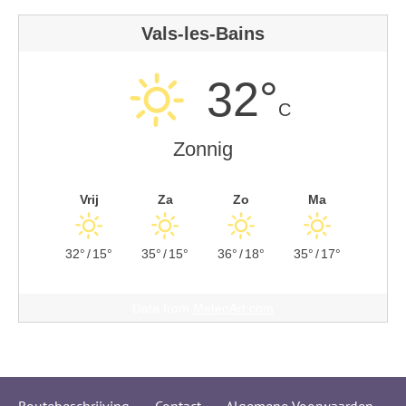
Vals-les-Bains
32°
C
Zonnig
Vrij
Za
Zo
Ma
32°
/
15°
35°
/
15°
36°
/
18°
35°
/
17°
Data from
MeteoArt.com
Routebeschrijving
Contact
Algemene Voorwaarden