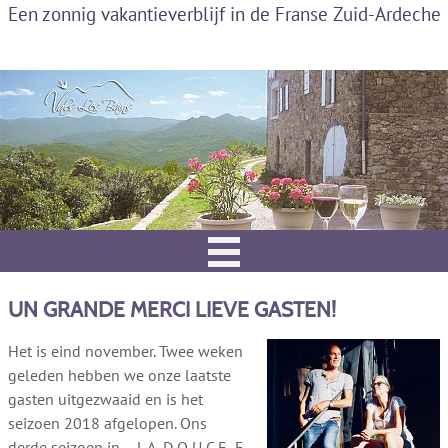
Een zonnig vakantieverblijf in de Franse Zuid-Ardeche
UN GRANDE MERCI LIEVE GASTEN!
Het is eind november. Twee weken
geleden hebben we onze laatste
gasten uitgezwaaid en is het
seizoen 2018 afgelopen. Ons
derde seizoen in – L A D O U C E F