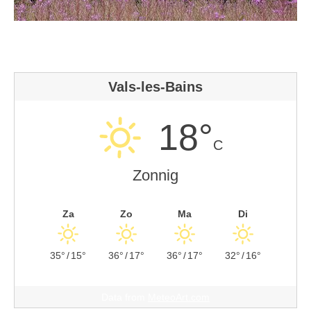
Vals-les-Bains
18°
C
Zonnig
Za
Zo
Ma
Di
35°
/
15°
36°
/
17°
36°
/
17°
32°
/
16°
Data from
MeteoArt.com