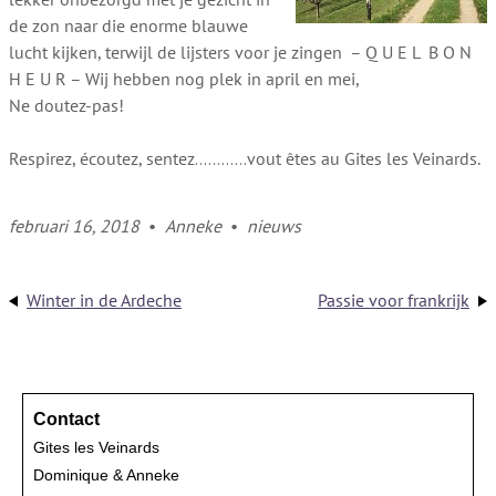
de zon naar die enorme blauwe
lucht kijken, terwijl de lijsters voor je zingen – Q U E L B O N
H E U R – Wij hebben nog plek in april en mei,
Ne doutez-pas!
Respirez, écoutez, sentez…………vout êtes au Gites les Veinards.
februari 16, 2018
•
Anneke
•
nieuws
Winter in de Ardeche
Passie voor frankrijk
Contact
Gites les Veinards
Dominique & Anneke